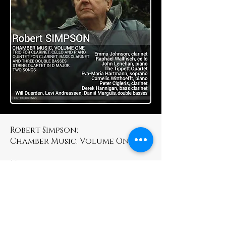
Robert Simpson:
Chamber Music, Volume One
Most of the chamber music of
Robert Simpson (1921–97) was
recorded by Hyperion in the
1980s and ‘90s, but there
remained some gaps in that
discography. The Robert